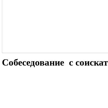
Собеседование с соискат
© 2009 ООО "Адам и Ева и К
Создание са